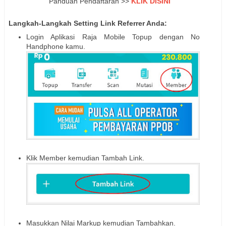
Panduan Pendaftaran >>
KLIK DISINI
Langkah-Langkah Setting Link Referrer Anda:
Login Aplikasi Raja Mobile Topup dengan No
Handphone kamu.
Klik Member kemudian Tambah Link.
Masukkan Nilai Markup kemudian Tambahkan.