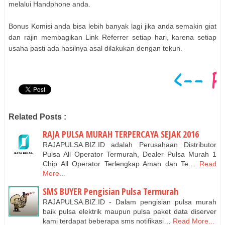
melalui Handphone anda.
Bonus Komisi anda bisa lebih banyak lagi jika anda semakin giat
dan rajin membagikan Link Referrer setiap hari, karena setiap
usaha pasti ada hasilnya asal dilakukan dengan tekun.
Related Posts :
RAJA PULSA MURAH TERPERCAYA SEJAK 2016
RAJAPULSA.BIZ.ID adalah Perusahaan Distributor
Pulsa All Operator Termurah, Dealer Pulsa Murah 1
Chip All Operator Terlengkap Aman dan Te…
Read
More...
SMS BUYER Pengisian Pulsa Termurah
RAJAPULSA.BIZ.ID - Dalam pengisian pulsa murah
baik pulsa elektrik maupun pulsa paket data diserver
kami terdapat beberapa sms notifikasi…
Read More...