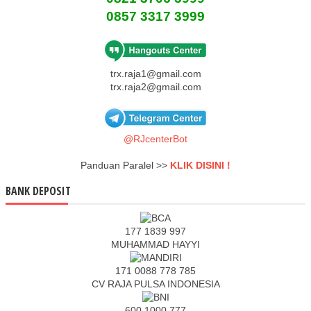
0857 3317 3999
trx.raja1@gmail.com
trx.raja2@gmail.com
@RJcenterBot
Panduan Paralel >>
KLIK DISINI !
BANK DEPOSIT
177 1839 997
MUHAMMAD HAYYI
171 0088 778 785
CV RAJA PULSA INDONESIA
600 1000 777